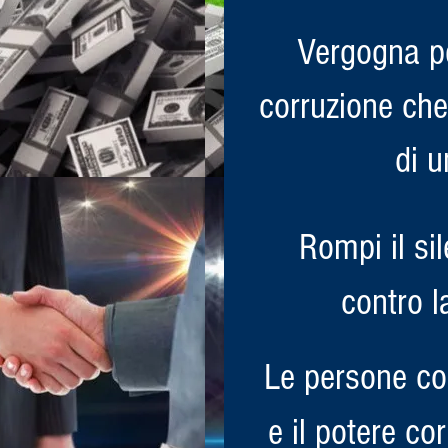
Vergogna pe
corruzione che
di 
Rompi il si
contro l
Le persone co
e il potere c