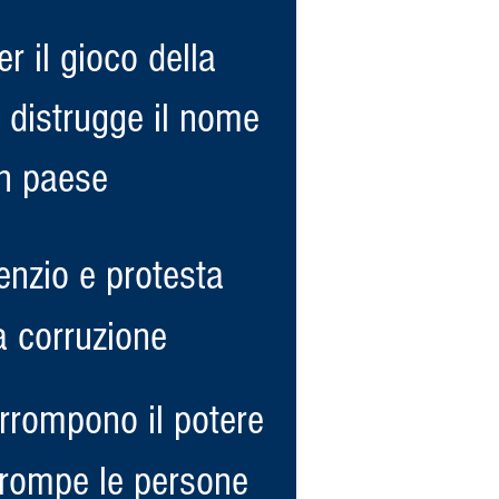
r il gioco della
 distrugge il nome
un paese
lenzio e protesta
a corruzione
rrompono il potere
orrompe le persone