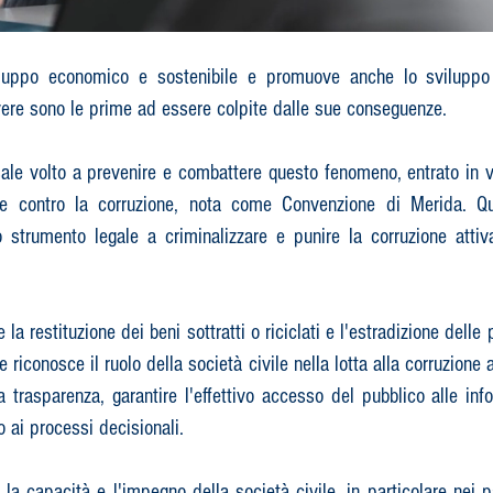
iluppo economico e sostenibile e promuove anche lo sviluppo d
overe sono le prime ad essere colpite dalle sue conseguenze.
sale volto a prevenire e combattere questo fenomeno, entrato in v
te contro la corruzione, nota come Convenzione di Merida.​ Q
o strumento legale a criminalizzare e punire la corruzione attiva
a restituzione dei beni sottratti o riciclati e l'estradizione dell
riconosce il ruolo della società civile nella lotta alla corruzione a
a trasparenza, garantire l'effettivo accesso del pubblico alle in
 ai processi decisionali.​
la capacità e l'impegno della società civile, in particolare nei p