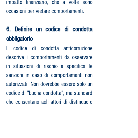
impatto finanziario, che a volte sono
occasioni per vietare comportamenti.
6. Definire un codice di condotta
obbligatorio
Il codice di condotta anticorruzione
descrive i comportamenti da osservare
in situazioni di rischio e specifica le
sanzioni in caso di comportamenti non
autorizzati. Non dovrebbe essere solo un
codice di "buona condotta", ma standard
che consentano agli attori di distinguere
tra azioni desiderate e azioni proibite. A
questo proposito, il codice di condotta è
un elemento del regolamento interno
della vostra istituzione.