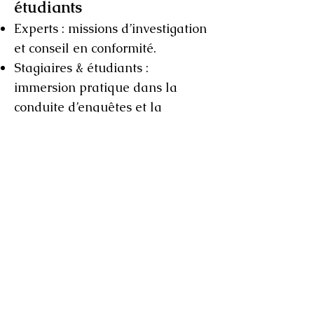
étudiants
Experts : missions d’investigation
et conseil en conformité.
Stagiaires & étudiants :
immersion pratique dans la
conduite d’enquêtes et la
promotion de l’intégrité.
Candidatures : envoyez lettre de
motivation + CV à
integrite@omsac.org
Retour