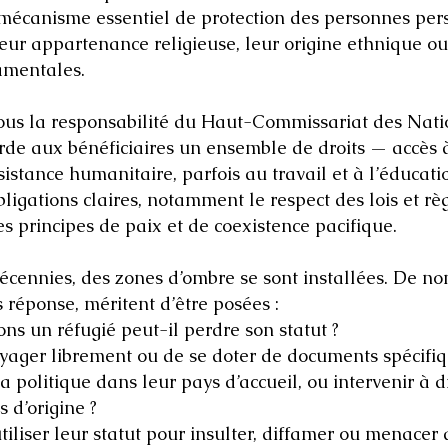
n mécanisme essentiel de protection des personnes per
leur appartenance religieuse, leur origine ethnique ou
damentales.
 sous la responsabilité du Haut-Commissariat des Nati
rde aux bénéficiaires un ensemble de droits — accès à
ssistance humanitaire, parfois au travail et à l’éducati
bligations claires, notamment le respect des lois et r
es principes de paix et de coexistence pacifique.
 décennies, des zones d’ombre se sont installées. De n
 réponse, méritent d’être posées :
ns un réfugié peut-il perdre son statut ?
voyager librement ou de se doter de documents spécifiq
la politique dans leur pays d’accueil, ou intervenir à 
s d’origine ?
utiliser leur statut pour insulter, diffamer ou menacer 