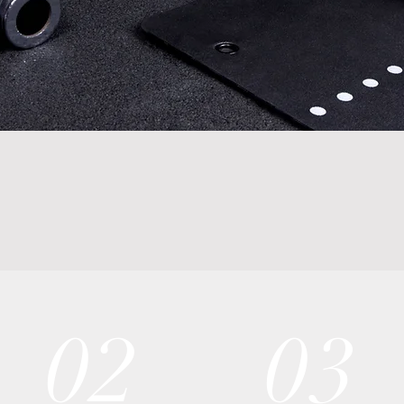
02
03