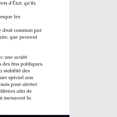
ts d’État, qu’ils
orsque les
de droit commun par
raire, que peuvent
ec une acuité
des fins politiques,
 stabilité des
ier spécial aux
 mais pour alerter
ilibrées afin de
qui menacent la