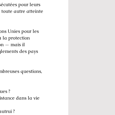
sécutées pour leurs
 toute autre atteinte
ons Unies pour les
 la protection
on — mais il
èglements des pays
ombreuses questions,
ues ?
distance dans la vie
autrui ?