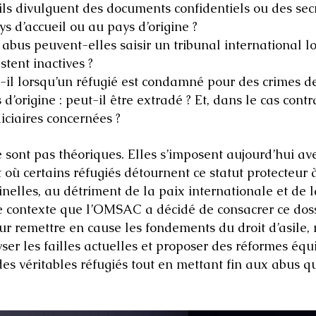
ils divulguent des documents confidentiels ou des secre
s d’accueil ou au pays d’origine ?
 abus peuvent-elles saisir un tribunal international l
estent inactives ?
t-il lorsqu’un réfugié est condamné pour des crimes 
 d’origine : peut-il être extradé ? Et, dans le cas cont
diciaires concernées ?
 sont pas théoriques. Elles s’imposent aujourd’hui av
ù certains réfugiés détournent ce statut protecteur à 
nelles, au détriment de la paix internationale et de la
e contexte que l’OMSAC a décidé de consacrer ce doss
ur remettre en cause les fondements du droit d’asile,
yser les failles actuelles et proposer des réformes équ
des véritables réfugiés tout en mettant fin aux abus 