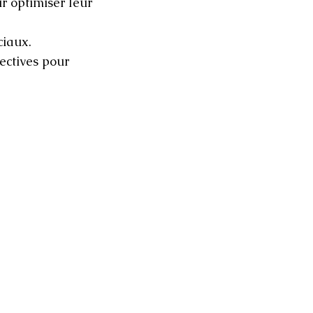
r optimiser leur
ciaux.
rectives pour